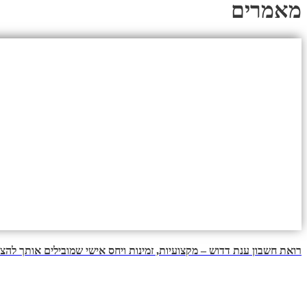
מאמרים
רואת חשבון ענת דדוש – מקצועיות, זמינות ויחס אישי שמובילים אותך להצ