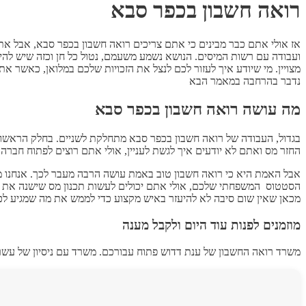
רואה חשבון בכפר סבא
אז אולי אתם כבר מבינים כי אתם צריכים רואה חשבון בכפר סבא, אבל אתם
ועבודה עם רשות המיסים. הנושא נשמע משעמם, נטול כל חן וכזה שיש להי
מצויין. מי שיודע איך לעזור לכם לנצל את הזכויות שלכם במלואן, כאשר א
נדבר בהרחבה במאמר הבא
מה עושה רואה חשבון בכפר סבא
בגדול, העבודה של רואה חשבון בכפר סבא מתחלקת לשניים. בחלק הראשון, הע
החזר מס ואתם לא יודעים איך לגשת לעניין, אולי אתם רוצים לפתוח חברה
אבל האמת היא כי רואה חשבון טוב באמת עושה הרבה מעבר לכך. אנחנו מד
הסטטוס המשפחתי שלכם, אולי אתם יכולים לעשות תכנון מס שישנה את כל ה
מכאן שאין שום סיבה לא להיעזר באיש מקצוע כדי לממש את מה שמגיע לכם
מוזמנים לפנות עוד היום ולקבל מענה
משרד רואה החשבון של ענת דדוש פתוח עבורכם. משרד עם ניסיון של עש