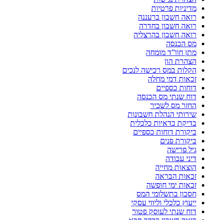
מדיניות פרטיות
רואה חשבון ברעננה
רואה חשבון בחדרה
רואה חשבון בהרצליה
מס הכנסה
מתן חוו”ד מומחה
הצהרת הון
הקלות במס רכישה לנכים
זכאות דמי מחלה
דוחות כספיים
דוח שנתי מס הכנסה
החזר מס לשכיר
שירותי הנהלת חשבונות
בדיקת כדאיות כלכלית
ביקורת דוחות כספיים
ביקורת פנים
גיל פרישה
דיני עבודה
הוצאות מחייה
זכאות הבראה
זכאות ימי חופשה
חסכון בתשלומי המס
ייעוץ כלכלי וליווי עסקי
דוח שנתי לעוסק פטור