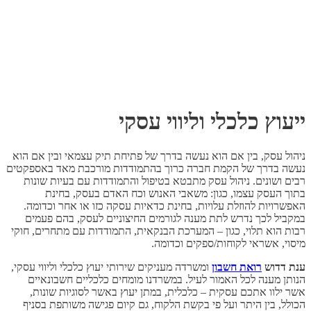
ייעוץ כלכלי וליווי עסקי
ניהול עסק, בין אם הוא נעשה בדרך של פתיחת תיק עצמאי ובין אם הוא
נעשה בדרך של הקמת חברה כרוך בהתמודדות מורכבת מאד באספקטים
רבים ושונים. ניהול עסק מתבטא בטיפול והתמודדות עם בעיות שונות
בתוך העסק עצמו, כגון: משאבי האנוש וכח האדם בעסק, בחינת
האפשרויות להוזלת עלויות, בחינת כדאיות עסקה כזו או אחר וכדומה.
במקביל לכך נדרש לתת מענה לגורמים החיצוניים לעסק, בהם פעמים
רבות הוא תלוי, כגון – המערכת הבנקאית, התמודדות עם מתחרים, חוקי
מיסוי, אשראי לקוחות/ספקים וכדומה.
ענת דדוש
רואת חשבון
ומשרדה מעניקים שירותי יעוץ כלכלי וליווי עסקי,
הנותן מענה לכל האמור לעיל. במשרדנו מומחים כלכליים חשבונאיים
אשר ילוו אתכם עסקית – כלכלית, במתן יעוץ באשר לסוגיות שונות,
הכולל, בין היתר ועל פי בקשת הלקוח, גם קיום פגישה משותפת בסניף