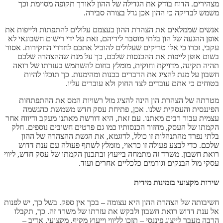
מצהירים. הדוח בודק את הגדילה של ההון לאורך תקופה מסוימת וכך
משמש לבדיקה כי ההון אכן גדל בצורה סבירה.
אנשים שממלאים את הצהרת ההון בעצמם עלולים להתפתות ולייפות את
אופן ההגעה של הון בלתי מוסבר לידיהם, זאת על ידי רישום חשבונאי לא
עקבי, זכרו כי אלו טריקים שעלולים להוביל אתכם לחדרי החקירות. אסור
בשום אופן לייפות את ההכנסות שלכם, כך על מנת שההצהרה שלכם
תהיה תקינה, מדויקת וחוקית, מומלץ בחום להשתמש בעזרתו של רואה
חשבון על מנת להציג את הדברים בכנות ומהימנות. כך תוכלו להיות
בטוחים כי אתם עובדים לצד החוק ולא עוברים עליו.
מטרתה של הצהרת הון הינה להציג מול רשויות המס את ההתפתחות
הפיננסית והעסקית שלנו. אכן, פתיחת עסק חדש משמשת כהגשמה
עצמית עבור רבים מאתנו. עם זאת, היא דורשת מאתנו מעקב ודיווח אחר
הקמתו של העסק, מחזור הכנסותיו כמו גם פרטים חשובים נוספים. חלק
בלתי נפרד מהתנהלות זו כולל, לדוגמא, את הגשת ההצהרה של ההון
שלכם. כדי לבצע פעולה זו כראוי, מומלץ לשתף פעולה עם ענת דדוש
רואת חשבון. משרד זה מתמחה בייעוץ ובתכנון הקמתו של עסק חדש, ליווי
עסקי מול הבנקים וגורמים כלכליים אחרים ועוד.
שירות מקצועי בזמינות מידית
חשיבותה של הצהרת ההון היא עצומה – בכך אין ספק. בשל כך, יש לפנות
אל ענת דדוש רואת חשבון ולבקש את עזרתו של משרד זה. כך, תקבלו
הרבה מעבר לייצוג פיננסי – תזכו לליווי וייעוץ מקיף, מקצועי, אדיב –