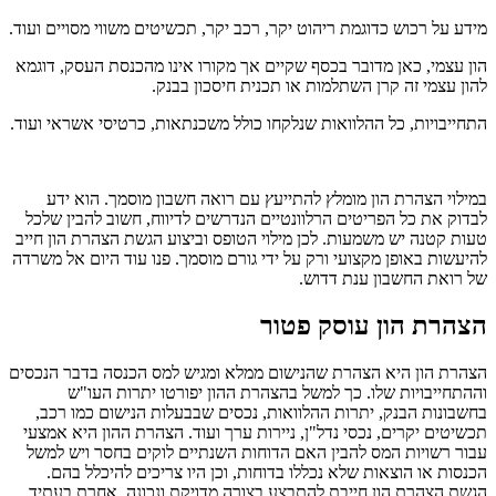
מידע על רכוש כדוגמת ריהוט יקר, רכב יקר, תכשיטים משווי מסויים ועוד.
הון עצמי, כאן מדובר בכסף שקיים אך מקורו אינו מהכנסת העסק, דוגמא
להון עצמי זה קרן השתלמות או תכנית חיסכון בבנק.
התחייבויות, כל ההלוואות שנלקחו כולל משכנתאות, כרטיסי אשראי ועוד.
במילוי הצהרת הון מומלץ להתייעץ עם רואה חשבון מוסמך. הוא ידע
לבדוק את כל הפריטים הרלוונטיים הנדרשים לדיווח, חשוב להבין שלכל
טעות קטנה יש משמעות. לכן מילוי הטופס וביצוע הגשת הצהרת הון חייב
להיעשות באופן מקצועי ורק על ידי גורם מוסמך. פנו עוד היום אל משרדה
של רואת החשבון ענת דדוש.
הצהרת הון עוסק פטור
הצהרת הון היא הצהרת שהנישום ממלא ומגיש למס הכנסה בדבר הנכסים
וההתחייבויות שלו. כך למשל בהצהרת ההון יפורטו יתרות העו"ש
בחשבונות הבנק, יתרות ההלוואות, נכסים שבבעלות הנישום כמו רכב,
תכשיטים יקרים, נכסי נדל"ן, ניירות ערך ועוד. הצהרת ההון היא אמצעי
עבור רשויות המס להבין האם הדוחות השנתיים לוקים בחסר ויש למשל
הכנסות או הוצאות שלא נכללו בדוחות, וכן היו צריכים להיכלל בהם.
הגשת הצהרת הון חייבת להתבצע בצורה מדויקת ונכונה, אחרת בעתיד