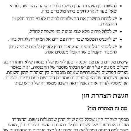
להשוות בין הצהרות ההון הישנות לבין ההצהרה החדשה, לוודא
שאין טעויות או גידולים בלתי מוסברים בהון.
יש לקחת בחשבון את התשלומים לביטוח לאומי בתור חלק מן
ההוצאות.
יש לכלול פירוט מלא לגבי נסיעת בני משפחה לחו”ל.
יש להכניס תשלומי שכר דירה פטורים אל המקורות לגידול בהון.
יש להצהיר על נכסים הנמצאים בחוץ לארץ על מנת שיהיה ניתן
להסביר תקבולים שהתקבלו מנכסים אלה.
קיימים מקרים בהם מס הכנסה יטען לקיומן של הכנסות שלא דווחו ויתבע
תשלום מס נוסף על ההפרש הבלתי מוסבר של ההכנסות., זאת כאשר
נוצרים הפרשים משמעותיים שאינם מוסברים בין הצהרות ההון השונות.
מכאן חשיבותה של המקצועיות והמומחיות הנדרשת בעת עריכת הצהרת
הון ומומלץ לערוך אותה אצל רואה חשבון ממשרדה של דדוש ענת.
הגשת הצהרת הון
מה זה הצהרת הון?
מסמך הצהרת הון משכלל כמה שווה ההון שבבעלות נישום. ההצהרה
מודדת את הערך של השווי הכלכלי. במסגרת הגשת הצהרת הון , מוגש
טופס למס הכנסה המכיל את כל המידע על מצב הנכסים וההתחיבויות של