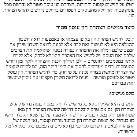
יוטלו על הנישום קנסות וחקירות. הצהרת הון עוסק פטור לא נדרשת מכל
עוסק פטור, אך חלק מהעוסקים הפטורים בהחלט נדרשים להגיש הצהרת
הון.
כיצד מגישים
הצהרת הון עוסק פטור
תוכלו להגיש הצהרת הון באופן עצמאי או באמצעות רואה חשבון.
ההמלצה היא לא לעשות זאת לבד אלא לפנות לרואה חשבון שיבין את
המצב שלכם וימלא את ההצהרה בצורה נכונה ושתואמת את הצרכים
שלכם ואת העסק. יש להגיש את הצהרת ההון לא לבדה, אלא ללוות
אותה במסמכים רלוונטיים – ולכן תהליך הכנת ההצהרה לוקח זמן ודורש
התעסקות. רבים מעדיפים לחסוך את הזמן היקר הזה, וגם להיות שקטים
שההצהרה מוגשת בצורה נכונה על פי חוק. כדי להגיש הצהרת הון עוסק
פטור או לעוסק מורשה – פונים לרואה חשבון מקצועי עם ניסיון שיעשה
זאת עבורכם.
כולם מגישים?
התשובה היא שלילית. לא כל מי שיש לו תיק במס הכנסה נדרש להגיש
הצהרת הון. גם אם טרם קיבלתם דרישה להגשת הצהרת הון מאז
שפתחתם תיק במס הכנסה, הרי שזה לא מעיד על כך שלא תקבלו דרישה
כזו בעתיד. אי הגשת הצהרת הון במועד גוררת קנסות, ואי הגשה של
ההצהרה (באם נדרשתם לכך כמובן) לא מיטיבה עמכם כלל וכלל אל מול
הרשויות.