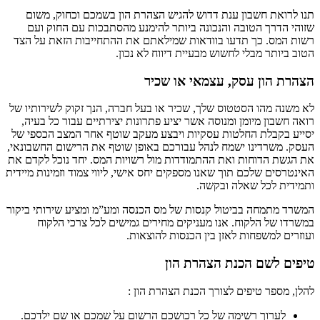
תנו לרואת חשבון ענת דדוש להגיש הצהרת הון בשמכם וכחוק, משום
שזוהי הדרך הטובה והנכונה ביותר להימנע מהסתבכות עם החוק ועם
רשות המס. כך תדעו בוודאות שמילאתם את ההתחייבות הזאת על הצד
הטוב ביותר מבלי לחשוש מבעיית דיווח לא נכון.
הצהרת הון עסק, עצמאי או שכיר
לא משנה מהו הסטטוס שלך, שכיר או בעל חברה, הנך זקוק לשירותיו של
רואה חשבון מיומן ומנוסה אשר יציע פתרונות יצירתיים עבור כל בעיה,
יסייע בקבלת החלטות עסקיות ויבצע מעקב שוטף אחר המצב הכספי של
העסק. משרדינו ישמח לנהל עבורכם באופן שוטף את הרישום החשבונאי,
את הגשת הדוחות ואת ההתמודדות מול רשויות המס. יחד נוכל לקדם את
האינטרסים שלכם תוך שאנו מספקים יחס אישי, ליווי צמוד וזמינות מיידית
ותמידית לכל שאלה ובקשה.
המשרד מתמחה בביטול קנסות של מס הכנסה ומע”מ ומציע שירותי ביקור
במשרדו של הלקוח. אנו מעניקים מחירים גמישים לכל צרכי הלקוח
ועוזרים למשפחות לאזן בין הכנסות להוצאות.
טיפים לשם הכנת הצהרת הון
להלן, מספר טיפים לצורך הכנת הצהרת הון :
לערוך רשימה של כל רכושכם הרשום על שמכם או שם ילדכם.