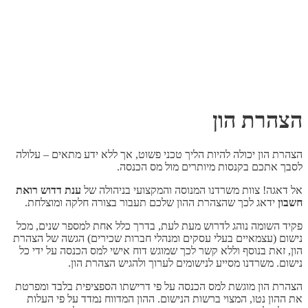
הצהרת הון
הצהרת הון יכולה להיות הליך טכני פשוט, אך ללא ידע מתאים – עלולה
לסבך אתכם בקנסות מיותרים מול מס הכנסה.
אל דאגה! צוות משרדנו המנוסה והמקצועי בניהולה של
ענת דדוש רואת
חשבון
ידאג לכך שהצהרת ההון שלכם תעבור בצורה חלקה ומוצלחת.
פקיד השומה נוהג לדרוש מעת לעת, בדרך כלל אחת למספר שנים, מכל
נישום (עצמאיים בעלי עסקים ומנהלי חברות שכירים) הגשה של הצהרת
הון, זאת בנוסף וללא קשר לכך שמוגש דוח אישי למס הכנסה על ידי כל
נישום. משרדנו מסייע לנישומים לערוך ולהגיש הצהרת הון.
הצהרת הון מוגשת למס הכנסה על פי דרישתו הספציפית בלבד ומפרטת
את ההון נטו, המצוי ברשות הנישום. ההון המדווח נמדד על פי העלות