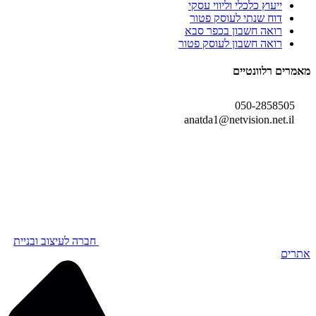
ייעוץ כלכלי וליווי עסקי
דוח שנתי לעוסק פטור
רואה חשבון בכפר סבא
רואה חשבון לעוסק פטור
מאמרים רלוונטיים
050-2858505
anatda1@netvision.net.il
חברה לעיצוב ובניית
אתרים