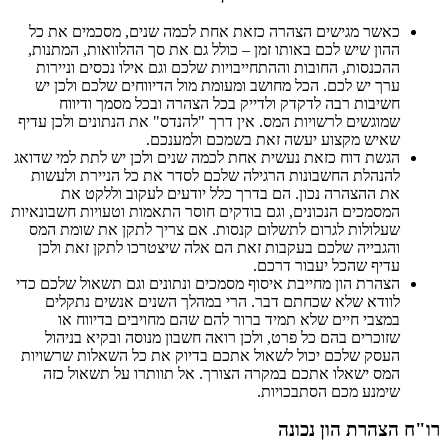
כאשר מגישים הצהרה כזאת אחת לכמה שנים, מסכמים את כל
ההון שיש לכם באותו זמן – כולל גם את סך ההלוואות, המתנות,
ההכנסות, החובות וההתחייבויות שלכם וגם אילו נכסים וניירות
ערך יש לכם. הכל מחושב ומעומת מול הדיווחים שלכם ולכן יש
חשיבות רבה לדקדק ולדייק בכל הצהרה ובכל מסמך ודיווח
שמוגשים לרשויות המס. אין דרך "להנדס" את הנתונים ולכן עדיף
שאיש מקצוע יעשה זאת בשמכם ולמענכם.
הגשת דוח כזאת נעשית אחת לכמה שנים ולכן יש לתת למי שדואג
להנהלת החשבונות הרגילה שלכם לסדר את כל הניירת ולעשות
את ההצהרה נכון. הם בדרך כלל יודעים לעקוב וללקט את
המסמכים הנכונים, וגם בודקים חוסר התאמות וטעויות חשבונאיות
שעלולות לגרום לתשלום קנסות. אם צריך לתקן את שומת המס
והגבייה שלכם בעקבות זאת הם אלה שיצטרכו לתקן זאת ולכן
עדיף שהכל יעבור דרכם.
הצהרת הון מחייבת איסוף מסמכים ונתונים וגם תשאול שלכם כדי
לוודא שלא שכחתם דבר. הרי במהלך השנים אנשים נתקלים
במצבי חיים שלא תמיד ברור להם שהם מחויבים בדיווח או
שזוכרים בהם כל פרט, ולכן רואה חשבון מנוסה ובקיא בניהול
העסק שלכם יכול לשאול אתכם בדיוק את כל השאלות שרשויות
המס ישאלו אתכם במקרה הצורך. אל תוותרו על תשאול כזה
שימנע מכם הסתבכויות.
רו"ח הצהרת הון נכונה