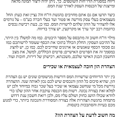
דיווח במסגרת הדו”חות השוטפים. כך, ניתן יהיה ליצור תמונה מלאה
ומייצגת של הכנסות העסק לאורך שנת המס.
כיצד תדעו אם גם אתם מחויבים בהגשת דו”ח זה? נציין זאת כעת: החל
מעצמאים בעלי עסק מורשה או פטור ועד בעלי חברה בע”מ – על גורמים
אלו להצהיר על ההון שלהם לרשויות המס. כמו כן, בעת רכישת נכסים
כדוגמת רכב יקר ערך או מקרקעין, יש צורך בדיווח.
מילוי דו”ח חשוב זה מתבסס על מספר היבטים. כמו מה למשל? בין היתר,
על ההיבט העסקי; החלק הכולל בתוכו את הכסף שעומד לרשותכם כמו
גם סכומי הכסף שאנשים או ארגונים שחייבים לכם. כמו כן, יש להציג
במסמך זה את הפרטים האישיים; פרטים הכוללים, למשל, את מצב
החשבון הבנק האישי שלכם, משכנתא, רכישתן של דירות, חובות ועוד.
הצהרת הון חובה לעצמאית או שכירים
בין יתר הדיווחים שרשויות המס דורשות מנישומים שונים יש גם הצהרת
הון, שהיא סיכום כל ההון והנכסים שיש לכם נכון לאותה שנה. ההצהרה
נדרשת מכל מי שנחשב עצמאי או שכיר בעל שכר גבוה במיוחד ולכן יש
למלא זאת בצורה נכונה. רשות מס הכנסה עוקבת אחר ההון שלנו כדי
לוודא שכולו הושג כחוק ושולם עליו מס, ולכן רואת חשבון ענת דדוש
מתמחה בהגשת הצהרות אלה בצורה המסודרת והנכונה ביותר, כדי למנוע
מכם בעיות והסתבכות בקנסות.
מה חשוב לדעת על הצהרת הון?