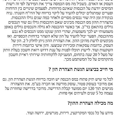
העסק או האדם. בשביל מה מס הכמסה צריך את המידע? לפי זה רשות
המיסים יודעת על הכנסות שאינם מדווחות. לפעמים שינויים בין הדוחות
ופערים שמתגלים יכולים להעיד על ליקוי בדיווח של הדו"ח השנתי. נניח
בנקודת זמן היה שווי נכסים מסויים ולאחר כמה שנים גדלו ההכנסות.
בהצהרת ההון מס הכנסה מבינים שאם ההכנסות גדלו גם שווי הנכסים
גדלים בהתאם בד"כ. אך כאשר ההכנסה לא גדלה והנכסים גדלים באופן
משמעותי יש לכך משמעות, שהרי ההון שנקנו ממנו הנכסים לא נבע
מההכנסה. הפער יכול להעיד על הון שלא הוצהר בדוחות הכספיים. ואז
מבקשים לדעת מהיכן ההון. את הצהרת ההון ניתן לחלק ל 2. הון של
העסק, כדוגמת עסקאות ומכירות שבוצעו. והון אישי כדוגמת דירות
השקעות ועוד. לייעוץ תוכלו לפנות על ענת דדוש רואת חשבון בעלת וותק
של מעל ל 20 שנה בתחום, המעניקה ללקוחותיה שירותי ראיית חשבון
מתקדמים על כל המשתמע מכך.
מי חייב בביצוע הגשת הצהרת הון ?
לכל מי שיש תיק פתוח במס הכנסה יש חובה בדיווח הגשת הצהרת הון. גם
אם מדובר בעוסק פטור, עוסק מורשה או חברה בע"מ. את ההצהרה
מגישים תוך 120 יום ממועד קבלת הדרישה. מדובר בדרישה שחוזרת על
עצמה כל 5 שנים ולעיתים אף פחות.
מה מכילה הצהרת ההון?
מידע על כל נכסי המקרקעין, דירות, מגרשים, ירושה ועוד.