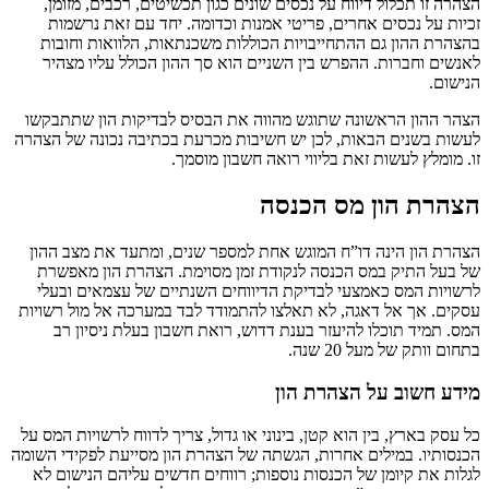
הצהרה זו תכלול דיווח על נכסים שונים כגון תכשיטים, רכבים, מזומן,
זכיות על נכסים אחרים, פריטי אמנות וכדומה. יחד עם זאת נרשמות
בהצהרת ההון גם ההתחייבויות הכוללות משכנתאות, הלוואות וחובות
לאנשים וחברות. ההפרש בין השניים הוא סך ההון הכולל עליו מצהיר
הנישום.
הצהר ההון הראשונה שתוגש מהווה את הבסיס לבדיקות הון שתתבקשו
לעשות בשנים הבאות, לכן יש חשיבות מכרעת בכתיבה נכונה של הצהרה
זו. מומלץ לעשות זאת בליווי רואה חשבון מוסמך.
הצהרת הון מס הכנסה
הצהרת הון הינה דו”ח המוגש אחת למספר שנים, ומתעד את מצב ההון
של בעל התיק במס הכנסה לנקודת זמן מסוימת. הצהרת הון מאפשרת
לרשויות המס כאמצעי לבדיקת הדיווחים השנתיים של עצמאים ובעלי
עסקים. אך אל דאגה, לא תאלצו להתמודד לבד במערכה אל מול רשויות
המס. תמיד תוכלו להיעזר בענת דדוש, רואת חשבון בעלת ניסיון רב
בתחום וותק של מעל 20 שנה.
מידע חשוב על הצהרת הון
כל עסק בארץ, בין הוא קטן, בינוני או גדול, צריך לדווח לרשויות המס על
הכנסותיו. במילים אחרות, הגשתה של הצהרת הון מסייעת לפקידי השומה
לגלות את קיומן של הכנסות נוספות; רווחים חדשים עליהם הנישום לא