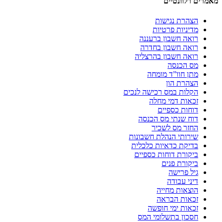
מאמרים רלוונטיים
הצהרת נגישות
מדיניות פרטיות
רואה חשבון ברעננה
רואה חשבון בחדרה
רואה חשבון בהרצליה
מס הכנסה
מתן חוו”ד מומחה
הצהרת הון
הקלות במס רכישה לנכים
זכאות דמי מחלה
דוחות כספיים
דוח שנתי מס הכנסה
החזר מס לשכיר
שירותי הנהלת חשבונות
בדיקת כדאיות כלכלית
ביקורת דוחות כספיים
ביקורת פנים
גיל פרישה
דיני עבודה
הוצאות מחייה
זכאות הבראה
זכאות ימי חופשה
חסכון בתשלומי המס