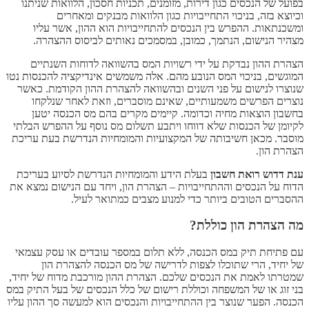
בפועל של הנכסים כגון דירות, מזומנים, תכניות חסכון, הלוואות שניתנו
וכיוצא בזה, בניכוי התחייבויות כגון הלוואות מבנקים ומאחרים
ומשכנתאות. ההפרש בין הנכסים להתחייבויות הוא ההון, אשר עליו
מצהיר הנישום, הנתמך, כמובן, במסמכים נאותים לביסוס ההצהרה.
הצהרת ההון נבדקת על ידי רשויות המס בהשוואה לדוחות השנתיים
המוגשים, בניכוי המס הנובע מהם. אלה משמשים אינדיקציה להכנסות נטו
שנוצרו לנישום על פני השנים ובהשוואה להצהרת ההון הקודמת. כאשר
נוצרים הפרשים משמעותיים, שאינם מוסברים, וזאת לאחר שנלקחו
בחשבון הוצאות מחיה וכדומה. קיימים מקרים בהם מס הכנסה יטען
לקיומן של הכנסות שלא דווחו ויתבע תשלום מס נוסף על ההפרש הבלתי
מוסבר. מכאן חשיבותה של המקצועיות והמומחיות הנדרשת בעת עריכת
הצהרת הון.
ענת דדוש רואת חשבון
בעלת הידע והמומחיות הנדרשת לסיוע בעריכת
הדוח על הנכסים וההתחייבויות – הצהרת הון, ויחד עם הנישום נמצא את
ההסברים הטובים ביותר כדי למנוע מצבים כמתואר לעיל.
מה הצהרת הון כוללת?
עם פתיחת תיק במס הכנסה, ללא תלום במספר עובדים או עסק עצמאי
של יחיד, הרי שתוכלו לצפות לדרישה של מס הכנסה להצהרת הון
שמטרתו לאמת את הנכסים שלכם. הצהרת ההון מורכבת מדוח של יחיד,
בני זוג או של המשפחה וכוללת רישום של כלל הנכסים של בעל התיק במס
הכנסה. הפער שנוצר בין ההתחייבויות והנכסים הוא למעשה סך ההון עליו