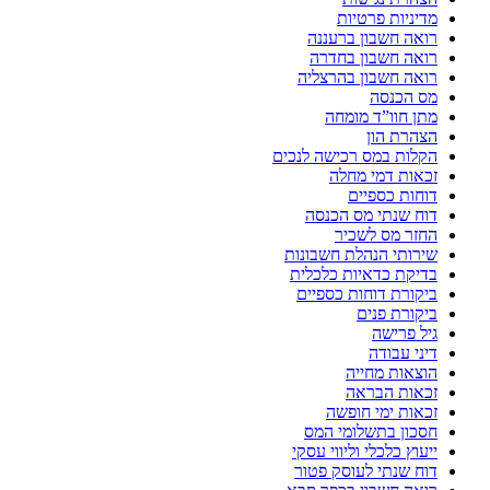
מדיניות פרטיות
רואה חשבון ברעננה
רואה חשבון בחדרה
רואה חשבון בהרצליה
מס הכנסה
מתן חוו”ד מומחה
הצהרת הון
הקלות במס רכישה לנכים
זכאות דמי מחלה
דוחות כספיים
דוח שנתי מס הכנסה
החזר מס לשכיר
שירותי הנהלת חשבונות
בדיקת כדאיות כלכלית
ביקורת דוחות כספיים
ביקורת פנים
גיל פרישה
דיני עבודה
הוצאות מחייה
זכאות הבראה
זכאות ימי חופשה
חסכון בתשלומי המס
ייעוץ כלכלי וליווי עסקי
דוח שנתי לעוסק פטור