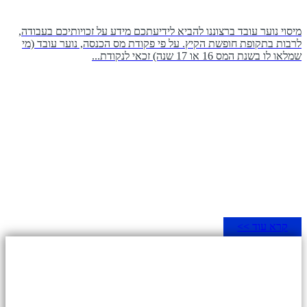
מיסוי נוער עובד ברצוננו להביא לידיעתכם מידע על זכויותיכם בעבודה,
לרבות בתקופת חופשת הקיץ. על פי פקודת מס הכנסה, נוער עובד (מי
שמלאו לו בשנת המס 16 או 17 שנה) זכאי לנקודת...
קרא עוד >>