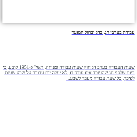
עבודה בערבי חג, בחג ובחול המועד
שעות העבודה בערב חג חוק שעות עבודה ומנוחה, תשי”א-1951 קובע, כי
ביום שלפני חג שהעובד אינו עובד בו, לא יעלה יום עבודה על שבע שעות.
לפיכך, כל שעת עבודה מעבר לשבע...