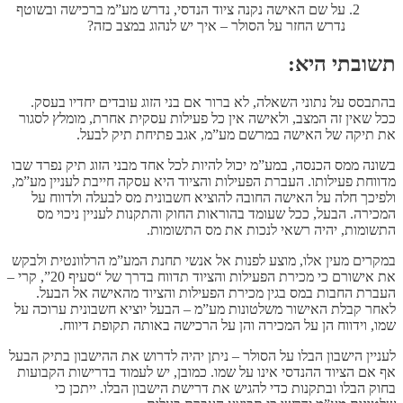
על שם האישה נקנה ציוד הנדסי, נדרש מע”מ ברכישה ובשוטף
נדרש החזר על הסולר – איך יש לנהוג במצב כזה?
תשובתי היא:
בהתבסס על נתוני השאלה, לא ברור אם בני הזוג עובדים יחדיו בעסק.
ככל שאין זה המצב, ולאישה אין כל פעילות עסקית אחרת, מומלץ לסגור
את תיקה של האישה במרשם מע”מ, אגב פתיחת תיק לבעל.
בשונה ממס הכנסה, במע”מ יכול להיות לכל אחד מבני הזוג תיק נפרד שבו
מדווחת פעילותו. העברת הפעילות והציוד היא עסקה חייבת לעניין מע”מ,
ולפיכך חלה על האישה החובה להוציא חשבונית מס לבעלה ולדווח על
המכירה. הבעל, ככל שעומד בהוראות החוק והתקנות לעניין ניכוי מס
התשומות, יהיה רשאי לנכות את מס התשומות.
במקרים מעין אלו, מוצע לפנות אל אנשי תחנת המע”מ הרלוונטית ולבקש
את אישורם כי מכירת הפעילות והציוד תדווח בדרך של “סעיף 20”, קרי –
העברת החבות במס בגין מכירת הפעילות והציוד מהאישה אל הבעל.
לאחר קבלת האישור משלטונות מע”מ – הבעל יוציא חשבונית ערוכה על
שמו, וידווח הן על המכירה והן על הרכישה באותה תקופת דיווח.
לעניין הישבון הבלו על הסולר – ניתן יהיה לדרוש את ההישבון בתיק הבעל
אף אם הציוד ההנדסי אינו על שמו. כמובן, יש לעמוד בדרישות הקבועות
בחוק הבלו ובתקנות כדי להגיש את דרישת הישבון הבלו. ייתכן כי