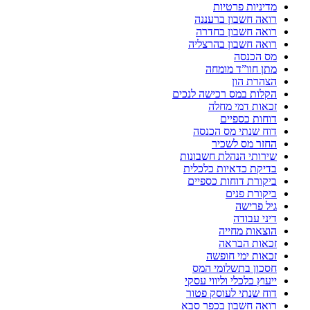
מדיניות פרטיות
רואה חשבון ברעננה
רואה חשבון בחדרה
רואה חשבון בהרצליה
מס הכנסה
מתן חוו”ד מומחה
הצהרת הון
הקלות במס רכישה לנכים
זכאות דמי מחלה
דוחות כספיים
דוח שנתי מס הכנסה
החזר מס לשכיר
שירותי הנהלת חשבונות
בדיקת כדאיות כלכלית
ביקורת דוחות כספיים
ביקורת פנים
גיל פרישה
דיני עבודה
הוצאות מחייה
זכאות הבראה
זכאות ימי חופשה
חסכון בתשלומי המס
ייעוץ כלכלי וליווי עסקי
דוח שנתי לעוסק פטור
רואה חשבון בכפר סבא