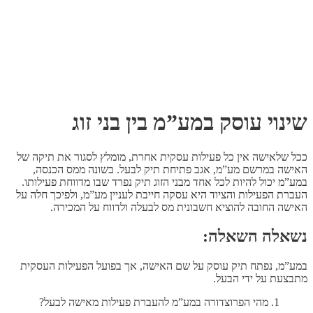
שינוי עוסק במע”מ בין בני זוג
ככל שלאישה אין כל פעילות עסקית אחרת, מומלץ לסגור את תיקה של
האישה במרשם מע”מ, אגב פתיחת תיק לבעל. בשונה ממס הכנסה,
במע”מ יכול להיות לכל אחד מבני הזוג תיק נפרד שבו מדווחת פעילותו.
העברת הפעילות והציוד היא עסקה חייבת לעניין מע”מ, ולפיכך חלה על
האישה החובה להוציא חשבונית מס לבעלה ולדווח על המכירה.
נשאלה השאלה:
במע”מ, נפתח תיק עוסק על שם האישה, אך בפועל הפעילות העסקית
מתבצעת על ידי הבעל.
מהי הפרוצדורה במע”מ להעברת פעילות מאישה לבעל?