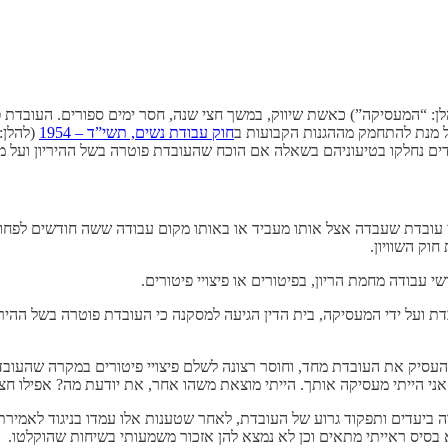
ן: “המעסיקה”) כאשת שיווק, במשך חצי שנה, חסר ימים ספורים. העובדת פו
ל מנת להתחמק מההגנות הקבועות ב
חוק עבודת נשים, תשי”ד – 1954
(להלן: 
טורי עובדת שעבדה אצל אותו מעביד או באותו מקום עבודה ששה חודשים ל
חוק השוויון.
ועל ידי המעסיקה, בית הדין הגיעה למסקנה כי העובדת פוטרה בשל ההיריון, ת
העסיק את העובדת מחד, וחוסר רצונה לשלם פיצויי פיטורים במקרה שהעובד
אני הייתי מעסיקה אותך. הייתי מוצאת משהו אחר, את יודעת מה? אפילו חצי 
ה ביעדים ותפקוד גרוע של העובדת, לאחר שטענות אלו עמדו בניגוד לאמיר
א בסיס ראייתי מתאים וכן לא נמצא להן אזכור משמעותי בשיחות שהוקלטו.