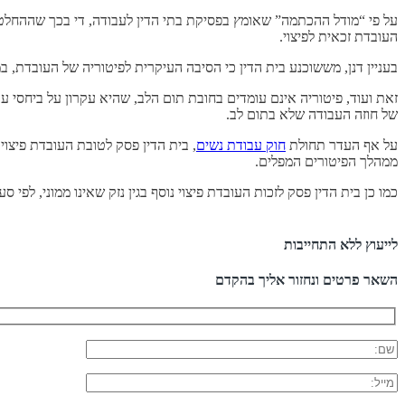
על פי “מודל ההכתמה” שאומץ בפסיקת בתי הדין לעבודה, די בכך שההחלטה
העובדת זכאית לפיצוי.
בעניין דנן, מששוכנע בית הדין כי הסיבה העיקרית לפיטוריה של העובדת, ב
זאת ועוד, פיטוריה אינם עומדים בחובת תום הלב, שהיא עקרון על ביחסי ע
של חוזה העבודה שלא בתום לב.
על אף העדר תחולת
חוק עבודת נשים
, בית הדין פסק לטובת העובדת פיצוי ממוני ע
ממהלך הפיטורים המפלים.
כמו כן בית הדין פסק לזכות העובדת פיצוי נוסף בגין נזק שאינו ממוני, לפי סעיף 10(א) לחוק השוויון, בסך 50,000 
לייעוץ ללא התחייבות
השאר פרטים ונחזור אליך בהקדם