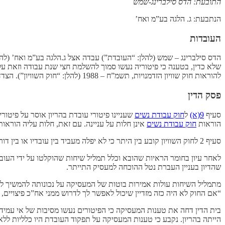
התובעת: הדס סילברינג-שמש
הנתבעת: ג. הלגה בע”מ ואח’
העובדות
הדס סילברינג – שמש (להלן: “העובדת”) עבדה אצל ג.הלגה בע”מ ואח’ (להל
שלא כדין, בטענה כי פיטוריה נעשו סמוך להשלמת חצי שנת עבודה וזאת ע
להוראות חוק שוויון הזדמנויות, תשמ”ח – 1988 (להלן: “חוק השוויון”). הצדדים נחלקו בטיעוניהם בשאלה אם הוכח שהעובדת פוטרה בשל ההיריון ועל מי הנטל בשאלה זו.
פסק הדין
סעיף
9(א)
ל
חוק עבודת נשים
שעניינו פיטורי עובדת בהריון אוסר על פי
הוראות
חוק עבודת נשים
אינן חלות על עניינה. עם זאת, חלות עליה הוראות 
סעיף 2 לחוק השוויון קובע בין היתר כי לא יפלה מעביד בין עובדיו או בין דורשי עבודה מחמת הריון, בפיטורים או פיצויי פיטורים.
לאחר עיון בחומר הראיות שהובא וכלל תמליל שיחות שהוקלטו על ידי העובדת 
שהדיון בעניין העברת נטל ההוכחה למעסיק התייתר.
מתמליל השיחות עולות אמירות בוטות של המעסיקה על נכונותה להמשיך ל
“אם החוק לא היה כזה מזדיין שיכול לאפשר לך לדרוש ממני אח”כ פיצויים, 
בית הדין דחה את טענות המעסיקה כי הפיטורים נעשו מסיבות של אי עמיד
הייתה בהריון. נקבע כי טענות המעסיקה על תפקוד העובדת היו כלליות לל