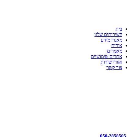
ענת דדוש רואת חשבון
לשקט הנפשי שלך יש בית
כי מקצועיות זו הדרך!!!
בית
השירותים שלנו
מאגרי מידע
אודות
מאמרים
אתרים שימושיים
אזורי שירות
צור קשר
050-2858505