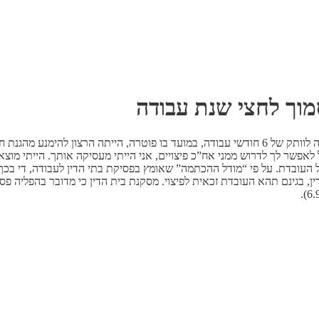
סמוך לחצי שנת עבודה
בית הדין שוכנע כי הסיבה העיקרית לפיטוריה של עובדת הרה סמוך להגעתה לוותק של 6 חודשי עבודה, במ
לאפשר לך לדרוש ממני אח”כ פיצויים, אני הייתי מעסיקה אותך. הייתי מוצא
ל העובדת. על פי “מודל ההכתמה” שאומץ בפסיקת בתי הדין לעבודה, די בכ