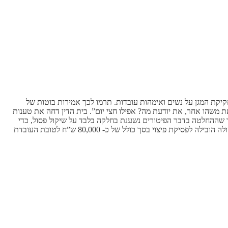
ועד בו פוטרה, הייתה הרצון להימנע מהגנת חקיקת המגן על נשים ואימהות עובדות. תרמו לכך אמירות בוטות של
ת משהו אחר, את יודעת מה? אפילו חצי יום”. בית הדין דחה את טענות
ך שההחלטה בדבר הפיטורים נשענת בחלקה בלבד על שיקול פסול, כדי
להכתימה, כך שהפיטורים המבוצעים בנסיבות שכאלה הם פיטורים שלא כדין, בגינם תהא העובדת זכאית לפיצוי. מסקנת בית הדין כי מדובר בהפליה פסולה הובילה לפסיקת פיצוי בסך כולל של כ- 80,000 ש”ח לטובת העובדת