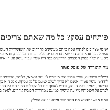
פותחים עסק? כל מה שאתם צריכים 
יש מי שצריכים לפתוח עסק כי הם מעוניינים להרחיב את האפשרויות העומ
עצמאי. כך או אחרת, הרי שאנחנו מדברים על פרוצדורה מורכבת, וודאי 
מסוג זה וכלה במתן הטפסים הדרושים כמו דוח שנתי עבור עוסק פטור ואחרי
מה ההגדרה של עוסק פטור
במילים פשוטות, עוסק פטור הוא מי שיש לו עסק עצמאי, כלומר, הרווחים
לחודש. עוסק פטור, אמנם לא צריך לשלם למעמ על כל עסקה, אבל הוא כן צ
הנישום, כלומר, בעל העסק, נדרש לאסוף את כל הקבלות המעידות על ההכנ
לפרט על הכנסותיו מיגיעה אישית כמו גם ממקורות הכנסה אחרים, למשל ב
האם אפשר להגיש את הדוח לבד ומדוע זה לא מומלץ
אמנם, בשנים האחרונות, בעקבות מגיפת הקורונה, ניתן להגיש דוח שנתי ע