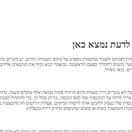
לדעת נמצא כאן
דות לפניהם ולעבוד במקומות נוספים על מקום העבודה הקיים, יש מקרים 
כאשר ניגשים לתהליך בפעם הראשונה. במאמר הבא נקיף את הנושאים אליה
ם. בואו נתחיל.
 שלו לא עוברים דרך מעסיק והוא מרוויח פחות ממאה אלף שקלים בשנה. בח
ריך לדווח על ההכנסות שלו למס הכנסה. בדיוק בגלל זה, כדי להתחיל לעבוד
סות שלו בעסק ולהגיש אותן לרשות המיסים. פעולת הרישום הזו מתבצעת ב
זכות השקעות בשוק או משום שהנישום מחזיק דירה בבעלותו.
בור עוסק פטור דרך אתר האינטרנט של רשות המיסים, כך שכבר לא צריך לה