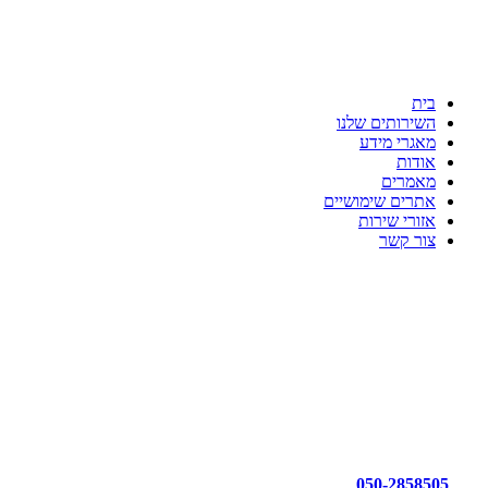
ענת דדוש רואת חשבון
לשקט הנפשי שלך יש בית
כי מקצועיות זו הדרך!!!
בית
השירותים שלנו
מאגרי מידע
אודות
מאמרים
אתרים שימושיים
אזורי שירות
צור קשר
050-2858505