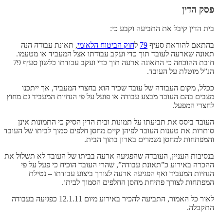
פסק הדין
בית הדין קיבל את התביעה וקבע כי:
בהתאם להוראת סעיף
79
ל
חוק הביטוח הלאומי
, תאונת עבודה הנה
תאונה שארעה לעובד תוך כדי ועקב עבודתו אצל המעביד או מטעמו.
חובת ההוכחה כי התאונה ארעה תוך כדי ועקב עבודתו כלשון סעיף 79
הנ”ל מוטלת על העובד.
ככלל, מקום העבודה של עובד שכיר הוא בחצרי המעביד, אך ייתכנו
מצבים בהם העובד מבצע עבודה או פועל על פי הנחיות המעביד גם מחוץ
לחצרי המפעל.
העובד ביסס את תביעתו על תמונות ובית הדין הסיק כי התמונות אינן
סותרות את טענות העובד לפיהן קיים מחסן חלפים סמוך לביתו של העובד
והמפתחות למחסן נשמרים בארון בתוך הבית.
בנסיבות העניין, העובדה שהפגיעה ארעה בביתו של העובד לא תשלול את
ההכרה באירוע כ”תאונת עבודה”, שהרי העובד הוכיח כי פעל על פי
הנחיות המעביד ואף הפגיעה ארעה לצורך ביצוע עבודתו – נטילת
המפתחות לצורך פתיחת מחסן החלפים הסמוך לביתו.
לאור כל האמור, התביעה להכיר באירוע מיום 12.1.11 כפגיעה בעבודה
התקבלה.