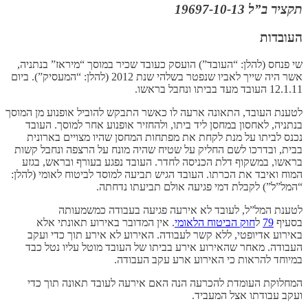
תקציר ב”ל 19697-10-13
העובדות
שי פנחס (להלן: “העובד”) הועסק כעובד שכיר במוסך “מיראז” בנתניה,
אשר היה שייך לאביו שנפטר בשלהי שנת 2012 (להלן: “המעסיק”). ביום
12.1.11 העובד מעד בביתו ונחבל בראשו.
לטענת העובד, התאונה ארעה לו כאשר התבקש להוביל אופנוע מן המוסך
בנתניה, לאחסון במחסן ליד ביתו, ולהחזיר אופנוע אחר למוסך. העובד
נכנס לביתו על מנת לקחת את מפתחות המחסן שהיו מצויים בארונית
בבית, ובדרכו לשם החליק על שטיח שהיה מונח על הרצפה ונחבל קשות
בראשו, במשקוף דלת הכניסה לחדר. העובד נפגע בעורף ובראש, בגזע
המוח ואיבד את הכרתו. העובד הגיש תביעה למוסד לביטוח לאומי (להלן:
“המל”ל”) לקבלת דמי פגיעה אולם תביעתו נדחתה.
לטענת המל”ל, לעובד לא אירעה פגיעה בעבודה כמשמעותה
בסעיף
79
ל
חוק הביטוח הלאומי
. אין המדובר באירוע תאונתי אלא
באירוע אדיופטי, ללא קשר לעבודה. האירוע לא אירע תוך כדי ועקב
העבודה. מאחר שהאירוע אירע בביתו של העובד מוטל עליו נטל כבד
במיוחד להראות כי האירוע ארע עקב העבודה.
המחלוקת העומדת להכרעה הנה האם אירעה לעובד תאונה תוך כדי
ועקב עבודתו אצל המעביד.