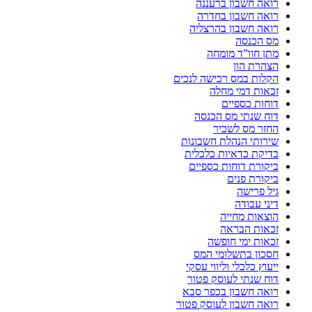
רואה חשבון ברעננה
רואה חשבון בחדרה
רואה חשבון בהרצליה
מס הכנסה
מתן חוו”ד מומחה
הצהרת הון
הקלות במס רכישה לנכים
זכאות דמי מחלה
דוחות כספיים
דוח שנתי מס הכנסה
החזר מס לשכיר
שירותי הנהלת חשבונות
בדיקת כדאיות כלכלית
ביקורת דוחות כספיים
ביקורת פנים
גיל פרישה
דיני עבודה
הוצאות מחייה
זכאות הבראה
זכאות ימי חופשה
חסכון בתשלומי המס
ייעוץ כלכלי וליווי עסקי
דוח שנתי לעוסק פטור
רואה חשבון בכפר סבא
רואה חשבון לעוסק פטור