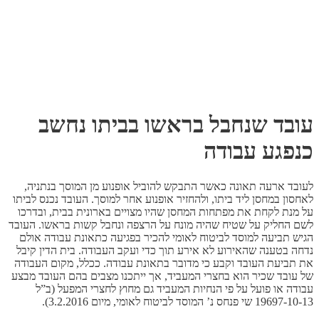
עובד שנחבל בראשו בביתו נחשב
כנפגע עבודה
לעובד ארעה תאונה כאשר התבקש להוביל אופנוע מן המוסך בנתניה,
לאחסון במחסן ליד ביתו, ולהחזיר אופנוע אחר למוסך. העובד נכנס לביתו
על מנת לקחת את מפתחות המחסן שהיו מצויים בארונית בבית, ובדרכו
לשם החליק על שטיח שהיה מונח על הרצפה ונחבל קשות בראשו. העובד
הגיש תביעה למוסד לביטוח לאומי להכיר בפגיעה כתאונת עבודה אולם
נדחה בטענה שהאירוע לא אירע תוך כדי ועקב העבודה. בית הדין קיבל
את תביעת העובד וקבע כי מדובר בתאונת עבודה. ככלל, מקום העבודה
של עובד שכיר הוא בחצרי המעביד, אך ייתכנו מצבים בהם העובד מבצע
עבודה או פועל על פי הנחיות המעביד גם מחוץ לחצרי המפעל (ב”ל
19697-10-13 שי פנחס נ’ המוסד לביטוח לאומי, מיום 3.2.2016).