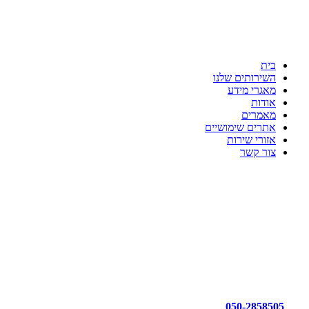
ענת דדוש רואת חשבון
לשקט הנפשי שלך יש בית
כי מקצועיות זו הדרך!!!
בית
השירותים שלנו
מאגרי מידע
אודות
מאמרים
אתרים שימושיים
אזורי שירות
צור קשר
050-2858505