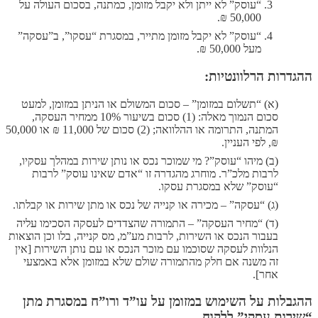
“עוסק” לא ייתן ולא יקבל מזומן, כמתנה, בסכום העולה על
50,000 ₪.
“עוסק” לא יקבל מזומן מתייר, במסגרת “עסקו”, ב”עסקה”
מעל 50,000 ₪.
ההגדרות הרלוונטיות:
(א) “תשלום במזומן” – סכום המשולם או הניתן במזומן, למעט
סכום הנמוך מאלה: (1) סכום בשיעור 10% ממחיר העסקה,
המתנה, התרומה או ההלוואה; (2) סכום של 11,000 ₪ או 50,000
₪, לפי העניין.
(ב) מיהו “עוסק”? מי שמוכר נכס או נותן שירות במהלך עסקיו,
לרבות מלכ”ר. מוחרג מהגדרה זו “אדם שאינו עוסק” לרבות
“עוסק” שלא במסגרת עסקו.
(ג) “עסקה” – מכירה או קנייה של נכס או מתן שירות או קבלתו.
(ד) “מחיר העסקה” – התמורה שהצדדים לעסקה הסכימו עליה
בעבור הנכס או השירות, לרבות מע”מ, מס קנייה, בלו וכן הוצאות
הנלוות לעסקה שסוכמו עם מוכר הנכס או עם נותן השירות [אין
זה משנה אם חלק מהתמורה שולם שלא במזומן אלא באמצעי
אחר].
ההגבלות על השימוש במזומן על עו”ד ורו”ח במסגרת מתן
“שירות עסקי” ללקוח