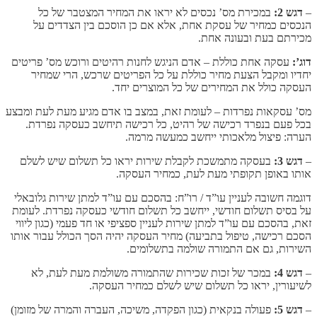
–
דגש 2:
במכירת מס’ נכסים לא יראו את המחיר המצטבר של כל
הנכסים כמחיר של עסקת אחת, אלא אם כן הוסכם בין הצדדים על
מכירתם בעת ובעונה אחת.
דוג’:
עסקה אחת כוללת – אדם הניגש לחנות רהיטים ורוכש מס’ פריטים
יחדיו ומקבל הצעת מחיר כוללת על כל הפריטים שרכש, הרי שמחיר
העסקה כולל את המחירים של כל המוצרים יחד.
מס’ עסקאות נפרדות – לעומת זאת, במצב בו אדם מגיע מעת לעת ומבצע
בכל פעם בנפרד רכישה של רהיט, כל רכישה תיחשב כעסקה נפרדת.
הערה: פיצול מלאכותי ייחשב כמעשה מרמה.
–
דגש 3:
בעסקה מתמשכת לקבלת שירות יראו כל תשלום שיש לשלם
אותו באופן תקופתי מעת לעת, כמחיר העסקה.
דוגמה חשובה לעניין עו”ד / רו”ח: בהסכם עם עו”ד למתן שירות גלובאלי
על בסיס תשלום חודשי, ייחשב כל תשלום חודשי כעסקה נפרדת. לעומת
זאת, בהסכם עם עו”ד למתן שירות לעניין ספציפי או חד פעמי (כגון ליווי
הסכם רכישה, טיפול בתביעה) מחיר העסקה יהיה הסך הכולל עבור אותו
השירות, גם אם התמורה שולמה בתשלומים.
–
דגש 4:
במכר של זכות שכירות שהתמורה משולמת מעת לעת, לא
לשיעורין, יראו כל תשלום שיש לשלם כמחיר העסקה.
–
דגש 5:
פעולה בנקאית (כגון הפקדה, משיכה, העברה והמרה של מזומן)