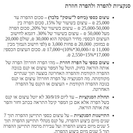
סנקציות להפרה ולהפרה חוזרת
עיצום כספי (ביחס ל”עוסק” בלבד) –
סכום ההפרה עד
25,000 ₪ – עיצום בשיעור של 15%, סכום הפרה בין
25,000-50,000 ₪ – עיצום בשיעור של 20%, סכום הפרה
מעל 50,000 ₪ – עיצום בשיעור של 30%. דוגמא לחישוב
העיצום הכספי: מחיר העסקה הוא 30,000 ₪, שולם 20,000
₪ במזומן. 20,000 ₪ פחות 3,000 ₪ (לפי חישוב הנמוך מבין
11,000 ₪ ו-30,000*10%)=17,000 ₪. סכום העיצום הכספי:
17,000*15%=2,550 ₪.
עיצום כספי על הפרה חוזרת –
מהי הפרה חוזרת? הפרה של
אותה הוראה בחוק, הוטל על המפר עיצום או קנס בגובה
ההפרה הקודמת וההפרה האחרונה בוצעה תוך שנתיים
מקודמתה. מה הסנקציה על הפרה חוזרת? עיצום או קנס
בגובה ההפרה הקודמת + העיצום או הקנס על ההפרה
האחרונה.
תחולת הסנקציות –
עד ליום 30/9/19 לא יוטל עיצום או קנס
בשל הפרה אלא אם כן המפר קיבל התראה בכתב וחזר והפר
את אותה הוראה.
התיישנות הסנקציות –
על עיצום כספי תתיישן ההפרה תוך 7
שנים מיום ביצוע ההפרה, על קנס מנהלי תתיישן ההפרה תוך
5 שנים מיום ביצוע ההפרה ועל עבירת מרמה תתיישן ההפרה
תוך 5 שנים מיום ביצוע ההפרה.