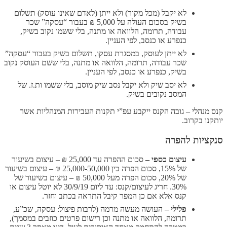
לא יקבל (מכל מקור) ולא ייתן (לאדם שאינו עוסק) תשלום
בשיק בסכום העולה על 5,000 ₪ בעבור “עסקה” שכר
עבודה, תרומה, הלוואה או מתנה, בלי ששמו נקוב בשיק,
כנפרע או כנסב, לפי העניין.
לא ייתן לעוסק, במסגרת עסקו, תשלום בשיק בעבור “עסקה”
שכר עבודה, תרומה, הלוואה או מתנה, בלי ששם העוסק נקוב
בשיק, כנפרע או כנסב, לפי העניין.
לא יסב שיק ולא יקבל נסב שיק מוסב, בלי ששמו ות.ז. של
המסב נקובים בשיק.
קנס מנהלי – גובה הקנס ייקבע עפ”י תקנות העבירות המנהליות אשר
יותקנו בקרוב.
סנקציות להפרה
עיצום כספי –
סכום ההפרה עד 25,000 ₪ – עיצום בשיעור
של 15%, סכום הפרה בין 25,000-50,000 ₪ – עיצום בשיעור
של 20%, סכום הפרה מעל 50,000 ₪ – עיצום בשיעור של
30%. חריג לעיצום/קנס: עד ליום 30/9/19 לא יוטל עיצום או
קנס אלא אם כן המפר קיבל התראה בכתב וחזר.
פלילי –
העושה מעשה מרמה (לרבות פיצול: עסקה, שכ”ע,
תרומה, הלוואה או מתנה וכן רישום פרטים כוזבים במסמך),