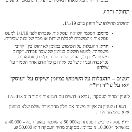
במטרה להתחמק מאחד האיסורים לעיל, דינו מאסר 3 שנים.
תחולה וחריג
תחולה: תחילתו של החוק ביום 1/1/19.
סייגים:
הסכמי הלוואה ועסקאות שנכרתו לפני 1/1/19 למעט
עסקאות מתמשכות לקבלת שירות או מכר של זכות שכירות.
חריג:
ההגבלות על השימוש במזומן לא יחולו בין “קרובי
משפחה”, למעט תשלום במזומן של שכר עבודה. “קרוב
משפחה”: בן זוג, הורה, הורה הורה, בן/בת, אח/אחות,
נכד/נכדה ובני זוג של כל אלה וכן כל אדם אחר הסמוך על
שולחנו.
דגשים – ההגבלות על השימוש במזומן ושיקים על “עוסק”
ו/או על עו”ד ורו”ח
לעניין “מחיר העסקה”, נביא 6 דגשים עם דוגמאות מתוך ה”ב 17/2018:
–
דגש 1:
לעניין זה אין זה משנה אם חלק מהתמורה שולם שלא במזומן
אלא באמצעי אחר.
דוג’:
עסקה לרכישת פסנתר ב-50,000 ₪ שולמה באופן הבא – 40,000 ₪
באשראי ו-10,000 ₪ במזומן. מסקנה: מחיר העסקה הוא 50,000 ₪.