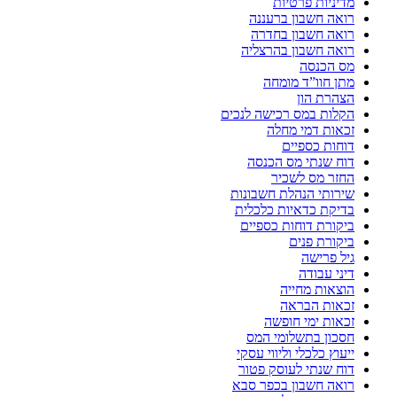
מדיניות פרטיות
רואה חשבון ברעננה
רואה חשבון בחדרה
רואה חשבון בהרצליה
מס הכנסה
מתן חוו”ד מומחה
הצהרת הון
הקלות במס רכישה לנכים
זכאות דמי מחלה
דוחות כספיים
דוח שנתי מס הכנסה
החזר מס לשכיר
שירותי הנהלת חשבונות
בדיקת כדאיות כלכלית
ביקורת דוחות כספיים
ביקורת פנים
גיל פרישה
דיני עבודה
הוצאות מחייה
זכאות הבראה
זכאות ימי חופשה
חסכון בתשלומי המס
ייעוץ כלכלי וליווי עסקי
דוח שנתי לעוסק פטור
רואה חשבון בכפר סבא