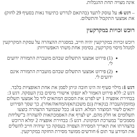
אינה מצויה תחת ההגבלות.
–
דגש 6:
על עוסק לתעד (בהתאם לנדרש כתיעוד נאות בסעיף 29 לחוק)
את אמצעי התקבול והתשלום.
רוכש זכויות במקרקעין
רוכש זכויות במקרקעין יהיה חייב, במסגרת ההצהרה על עסקת המקרקעין
למנהל מיסוי מקרקעין, בסימון אחת משתי האפשרויות:
(1) פירוט אמצעי התשלום שבהם מועברת התמורה ידועים
לי.
(2) פירוט אמצעי התשלום שבהם מועברת התמורה אינם
ידועים לי.
דגש 1:
מילוי סעיף זה הינו חובה וניתן לסמן את אחת האופציות בלבד.
דגש 2: ללא פירוט האמור לא יונפקו אישורי מיסים בגין העסקה. דגש 3:
בבחירת אופציה 1 יש לפרט את הסכום המתאים ליד כל אמצעי תשלום
(מזומן/העברה בנקאית (גם משכנתא)/המחאה/אחר), כך שסך הפירוט
יתאים לשווי המוצהר המלא. דגש 4: ככל שבמועד ההצהרה בוצעו
תשלומים או חלק מהם, יש לצרף את האסמכתאות להצהרה ב”שליחת
מסמכים” במערכת המקוונת. דגש 5: בבחירת אופציה 2 ימלא הרוכש
בהצהרתו את תאריך המסירה הצפויה בעסקה כך שיהיה חייב להשלים
את המידע עד תום 6 חודשים ממועד מסירת החזקה במקרקעין.