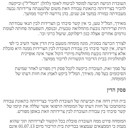
העובדת הגישה תביעה למוסד לביטוח לאומי (להלן: “המל”ל”) וביקשה
להכיר בצרידותה כתאונת עבודה וזאת משום שלטענתה צרידותה נבעה
מעבודתה כמורה במשך 24 שנים, בהן נדרשה לדיבור ממושך.
מאידך, המל”ל טען, כי אין קשר סיבתי בן הצרידות לבין תנאי עבודתה
היות וצרידותה נובעת מתחלואה טבעית, ובנוסף, השפעתה פחותה לעומת
גורמים אחרים אצלה כגון ריפלוקס, שיעול כרוני וכו’.
לצורך הכרעה בסוגיה, מונה מומחה מטעם בית הדין אשר השיב כי לפי
דעתו, אין קשר סיבתי בין עבודת העובדת לבין הצרידות ממנה היא סובלת
אלא צרידותה נובעת מחולשת מיתרי הקול אשר אינה אופיינית
לפתולוגיות בבית הדיבור הקשורות לדיבור ממושך.
על סמך זאת, העובדת ביקשה לקבל פסק דין מפורט לאחר שמיעת
הסיכומים בעל פה. מאידך, המל”ל ביקש לאמץ את חוות דעתו של
המומחה.
פסק הדין
בית הדין דחה את תביעתה של העובדת להכיר בצרידותה כתאונת עבודה
בהסתמכו על חוות דעתו של המומחה הרפואי אשר שללה את קיומו של
קשר סיבתי בין עבודת העובדת לבין צרידותה וזאת באופן מפורש.
המומחה פירט ממה העובדת סובלת בכל הקשור לצרידותה תוך שהוא
מנמק כי הממצאים שנמצאו בבדיקת בית הדיבור מיום 01.07.13 אינם