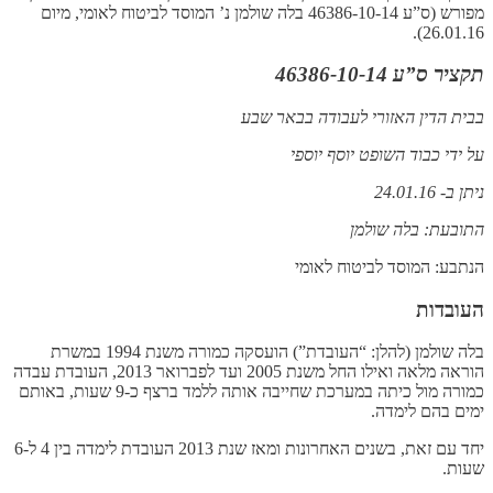
מפורש (ס”ע 46386-10-14 בלה שולמן נ’ המוסד לביטוח לאומי, מיום
26.01.16).
תקציר ס”ע 46386-10-14
בבית הדין האזורי לעבודה בבאר שבע
על ידי כבוד השופט יוסף יוספי
ניתן ב- 24.01.16
התובעת: בלה שולמן
הנתבע: המוסד לביטוח לאומי
העובדות
בלה שולמן (להלן: “העובדת”) הועסקה כמורה משנת 1994 במשרת
הוראה מלאה ואילו החל משנת 2005 ועד לפברואר 2013, העובדת עבדה
כמורה מול כיתה במערכת שחייבה אותה ללמד ברצף כ-9 שעות, באותם
ימים בהם לימדה.
יחד עם זאת, בשנים האחרונות ומאז שנת 2013 העובדת לימדה בין 4 ל-6
שעות.