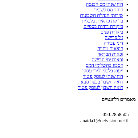
דוח שנתי מס הכנסה
החזר מס לשכיר
שירותי הנהלת חשבונות
בדיקת כדאיות כלכלית
ביקורת דוחות כספיים
ביקורת פנים
גיל פרישה
דיני עבודה
הוצאות מחייה
זכאות הבראה
זכאות ימי חופשה
חסכון בתשלומי המס
ייעוץ כלכלי וליווי עסקי
דוח שנתי לעוסק פטור
רואה חשבון בכפר סבא
רואה חשבון לעוסק פטור
מאמרים רלוונטיים
050-2858505
anatda1@netvision.net.il