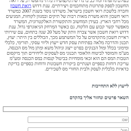
בעולם מתפתח ומורכב בו נדרשת מקצועיות בלתי מתפשרת, על רואה
החשבון לספק פתרונות מתוחכמים ויצירתיים. ענת דדוש
רואת חשבון
וחברה בלשכת רואי חשבון בישראל. משרדנו נוסד בשנת 2007 כמשרד
רואי חשבון והוא משרת מאות רבות של תיקים ובמגוון לקוחות, המגיעים
מכל רחבי הארץ. בעידן המחשוב והתקשורת האלקטרונית, המשרד
מאפשר קשר קבוע עם הלקוח, גם כאשר המרחק הגיאוגרפי גדול. ענת
דדוש רואת חשבון אשר צברה וותק של מעל 20 שנה בתחום, עם שירותי
ראיית חשבון מתקדמים על כל המשתמע מכך, הכוללים בין היתר: יעוץ,
תכנון והדרכה מלאה בפתיחת עסק חדש ייעוץ וליווי עסקי, תזרימי, כלכלי
ומימוני בכלל ומול הבנקים בפרט ייצוג וניהול משא ומתן מול מס הכנסה,
מע”מ והמוסד לביטוח הלאומי תכנוני מס לעסקים וליחידים תוך מיקסום
הטבות המס הם הוא זכאי מומחיות בביטול קנסות במס הכנסה ומע”מ
עריכת דוחות כספיים ושנתיים ביקורת חשבונות ודוחות כספיים בדיקת
כדאיות כלכלית לעסק ולבית החזרי מס לשכירים.
לייעוץ ללא התחייבות
השאר פרטים ונחזור אליך בהקדם