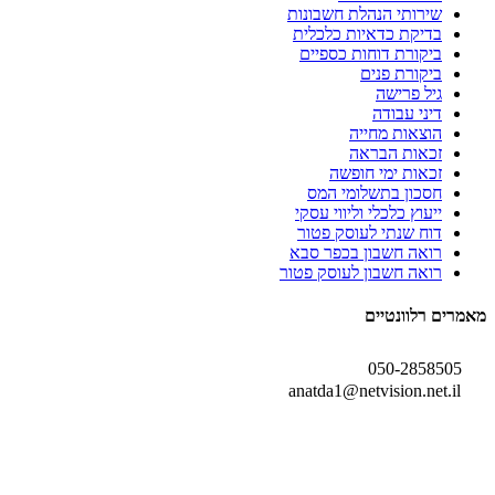
שירותי הנהלת חשבונות
בדיקת כדאיות כלכלית
ביקורת דוחות כספיים
ביקורת פנים
גיל פרישה
דיני עבודה
הוצאות מחייה
זכאות הבראה
זכאות ימי חופשה
חסכון בתשלומי המס
ייעוץ כלכלי וליווי עסקי
דוח שנתי לעוסק פטור
רואה חשבון בכפר סבא
רואה חשבון לעוסק פטור
מאמרים רלוונטיים
050-2858505
anatda1@netvision.net.il