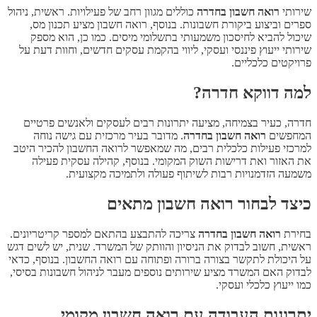
שירותי
רואה חשבון בחדרה
כוללים מגוון רחב של פעילויות. ראשית, ניהול
ספרים וביצוע ביקורת חשבונות. בנוסף, רואה חשבון מציע תכנון מס,
שיכול להביא לחיסכון משמעותי בתשלומי מיסים. כמו כן, הוא מספק
שירותי ייעוץ פיננסי ועסקי, ליווי בהקמת עסקים חדשים, וחוות דעת על
פרויקטים כלכליים.
למה דווקא חדרה?
חדרה, כעיר בצמיחה, מציעה יתרונות רבים לעסקים ולאנשים פרטיים
המחפשים
רואה חשבון בחדרה
. מדובר בעיר מרכזית עם גישה נוחה
למרכזי פעילות כלכלית רבים, מה שמאפשר לרואה החשבון להכיר היטב
את האזור ואת דרישות השוק המקומי. בנוסף, קהילה עסקית פעילה
משמעה הזדמנויות רבות לשיתוף פעולה ולתמיכה מקצועית.
כיצד לבחור רואה חשבון מתאים
בחירת
רואה חשבון בחדרה
צריכה להתבצע בהתאם למספר קריטריונים.
ראשית, חשוב לבדוק את הניסיון והוותק של המשרד. שנית, יש לשים דגש
על היכולת לתקשר בצורה ברורה ופתוחה עם רואה החשבון. בנוסף, כדאי
לבדוק האם המשרד מציע שירותים נוספים מעבר לניהול חשבונות בסיסי,
כמו ייעוץ כלכלי ועסקי.
יתרונות העבודה עם רואה חשבון מקומי