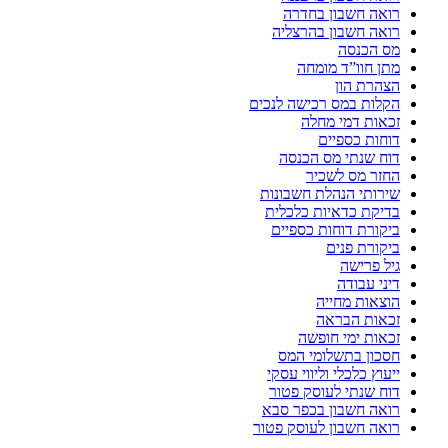
רואה חשבון בחדרה
רואה חשבון בהרצליה
מס הכנסה
מתן חוו”ד מומחה
הצהרת הון
הקלות במס רכישה לנכים
זכאות דמי מחלה
דוחות כספיים
דוח שנתי מס הכנסה
החזר מס לשכיר
שירותי הנהלת חשבונות
בדיקת כדאיות כלכלית
ביקורת דוחות כספיים
ביקורת פנים
גיל פרישה
דיני עבודה
הוצאות מחייה
זכאות הבראה
זכאות ימי חופשה
חסכון בתשלומי המס
ייעוץ כלכלי וליווי עסקי
דוח שנתי לעוסק פטור
רואה חשבון בכפר סבא
רואה חשבון לעוסק פטור