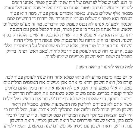
אז רגע לפני שנצלול לפרטים של דוח שנתי לעוסק פטור, אנחנו רוצים
להזכיר מי נחשב לעוסק פטור. אנחנו מדברים על מי שההכנסה שלו נמוכה
ממאה אלף שקלים בשנה. כאשר אומרים עוסק פטור, ממה הוא פטור
בעצם? הוא פטור מתשלום מע"מ ומהעברה של דוחות דו חודשיים למס
הכנסה ולמע"מ.אנחנו לא נכנס לעומק של הדברים, מה זה מע"מ למשל וכן
הלאה. אבל אנחנו כן נגיד כי עוסק פטור, בניגוד לבעל עסק עם הכנסה
יותר גבוהה הוא שהוא פוגש את הרשויות לא בכל חודשיים, אלא רק בסוף
השנה. האופן בו הוא מדווח על ההכנסות שלו נעשה דרך מילוי הדוח
השנתי. עד כאן הכל טוב ויפה, אלא שכל מי שהסתכל על המסמכים הללו
פעם, יודע כי דוח שנתי לעוסק פטור יכול להיות 'כאב ראש' רציני. בדיוק
בשביל זה ישנם רואי חשבון מצויינים שימחו לעזור.
למה כדאי להיעזר ברואה חשבון
אז יש כמה סיבות מדוע לא כדאי למלא אחר דוח שנתי לעוסק פטור לבד.
קודם כל, רואה חשבון יוודא כי אתם אכן מגישים את הטפסים הרלוונטים
בזמן. זה אולי נשמע זניח, אבל אם לא תגישו את הדוח בזמן, אתם עלולים
לגרור קנסות כבדים. סתם משום שלא ביצעתם את הפעולות הדרושות
במועד. בנוסף, הרי שאתם ממש לא צריכים 'לשבור את הראש' מול מילים
אשר אתם לא בטוחים לחלוטין מה המשמעות שלהן. בשביל זה רואה
חשבון מצויין יעזור לכם וילווה את התהליך לכל אורכו. אגב, יכול להיות כי
היו לכם הוצאות במהלך השנה המוכרות למס וכדומה. כדי שיוכלו להכיר
לכם בהן, כדאי לשכור שירותים של רואה חשבון מצויין. רואת החשבון
ענת דדוש, רואת חשבון עם ניסיון של עשרים שנה במקצוע, תשמח לסייע.