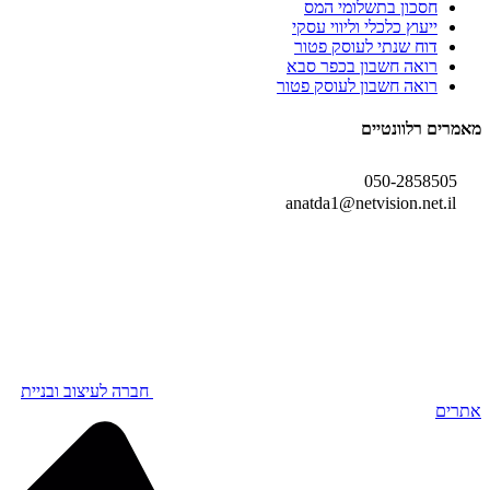
חסכון בתשלומי המס
ייעוץ כלכלי וליווי עסקי
דוח שנתי לעוסק פטור
רואה חשבון בכפר סבא
רואה חשבון לעוסק פטור
מאמרים רלוונטיים
050-2858505
anatda1@netvision.net.il
חברה לעיצוב ובניית
אתרים