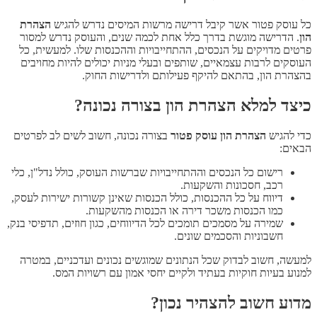
כל עוסק פטור אשר קיבל דרישה מרשות המיסים נדרש להגיש
הצהרת
הון
. הדרישה מוגשת בדרך כלל אחת לכמה שנים, והעוסק נדרש למסור
פרטים מדויקים על הנכסים, ההתחייבויות וההכנסות שלו. למעשית, כל
העוסקים לרבות עצמאיים, שותפים ובעלי מניות יכולים להיות מחויבים
בהצהרת הון, בהתאם להיקף פעילותם ולדרישות החוק.
כיצד למלא הצהרת הון בצורה נכונה?
כדי להגיש
הצהרת הון עוסק פטור
בצורה נכונה, חשוב לשים לב לפרטים
הבאים:
רישום כל הנכסים וההתחייבויות שברשות העוסק, כולל נדל"ן, כלי
רכב, חסכונות והשקעות.
דיווח על כל ההכנסות, כולל הכנסות שאינן קשורות ישירות לעסק,
כמו הכנסות משכר דירה או הכנסות מהשקעות.
שמירה על מסמכים תומכים לכל הדיווחים, כגון חוזים, תדפיסי בנק,
חשבוניות והסכמים שונים.
למעשה, חשוב לבדוק שכל הנתונים שמוגשים נכונים ועדכניים, במטרה
למנוע בעיות חוקיות בעתיד ולקיים יחסי אמון עם רשויות המס.
מדוע חשוב להצהיר נכון?