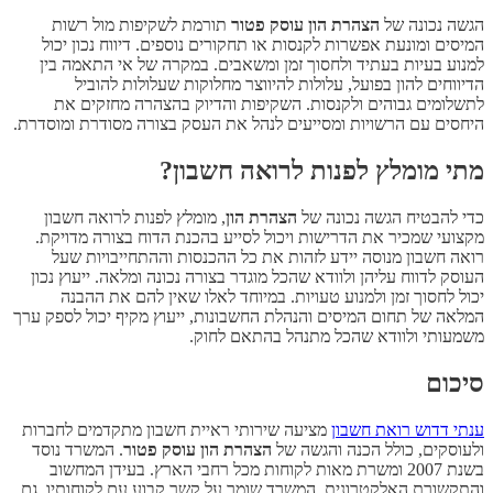
הגשה נכונה של
הצהרת הון עוסק פטור
תורמת לשקיפות מול רשות
המיסים ומונעת אפשרות לקנסות או תחקורים נוספים. דיווח נכון יכול
למנוע בעיות בעתיד ולחסוך זמן ומשאבים. במקרה של אי התאמה בין
הדיווחים להון בפועל, עלולות להיווצר מחלוקות שעלולות להוביל
לתשלומים גבוהים ולקנסות. השקיפות והדיוק בהצהרה מחזקים את
היחסים עם הרשויות ומסייעים לנהל את העסק בצורה מסודרת ומוסדרת.
מתי מומלץ לפנות לרואה חשבון?
כדי להבטיח הגשה נכונה של
הצהרת הון
, מומלץ לפנות לרואה חשבון
מקצועי שמכיר את הדרישות ויכול לסייע בהכנת הדוח בצורה מדויקת.
רואה חשבון מנוסה יידע לזהות את כל ההכנסות וההתחייבויות שעל
העוסק לדווח עליהן ולוודא שהכל מוגדר בצורה נכונה ומלאה. ייעוץ נכון
יכול לחסוך זמן ולמנוע טעויות. במיוחד לאלו שאין להם את ההבנה
המלאה של תחום המיסים והנהלת החשבונות, ייעוץ מקיף יכול לספק ערך
משמעותי ולוודא שהכל מתנהל בהתאם לחוק.
סיכום
ענתי דדוש רואת חשבון
מציעה שירותי ראיית חשבון מתקדמים לחברות
ולעוסקים, כולל הכנה והגשה של
הצהרת הון עוסק פטור
. המשרד נוסד
בשנת 2007 ומשרת מאות לקוחות מכל רחבי הארץ. בעידן המחשוב
והתקשורת האלקטרונית, המשרד שומר על קשר קבוע עם לקוחותיו, גם