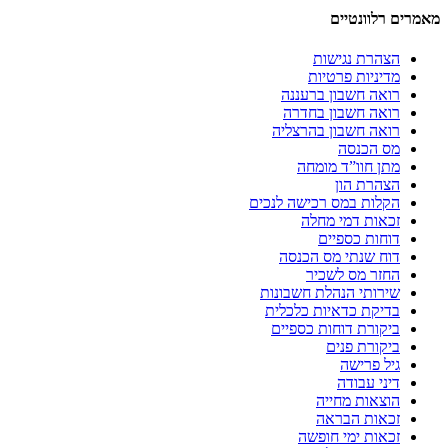
מאמרים רלוונטיים
הצהרת נגישות
מדיניות פרטיות
רואה חשבון ברעננה
רואה חשבון בחדרה
רואה חשבון בהרצליה
מס הכנסה
מתן חוו”ד מומחה
הצהרת הון
הקלות במס רכישה לנכים
זכאות דמי מחלה
דוחות כספיים
דוח שנתי מס הכנסה
החזר מס לשכיר
שירותי הנהלת חשבונות
בדיקת כדאיות כלכלית
ביקורת דוחות כספיים
ביקורת פנים
גיל פרישה
דיני עבודה
הוצאות מחייה
זכאות הבראה
זכאות ימי חופשה